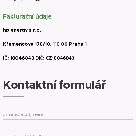
Fakturační údaje
hp energy s.r.o.,
Křemencova 178/10, 110 00 Praha 1
IČ:
18046843
DIČ:
CZ
18046843
Kontaktní formulář
Jméno a příjmení