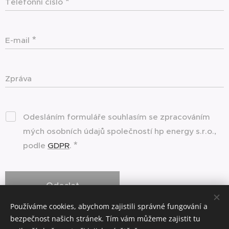
Telefonní číslo
E-mail
Zpráva
Odesláním formuláře souhlasím se zpracováním
mých osobních údajů společností hp energy s.r.o.,
podle
GDPR
.
Odeslat
Používáme cookies, abychom zajistili správné fungování a
bezpečnost našich stránek. Tím vám můžeme zajistit tu